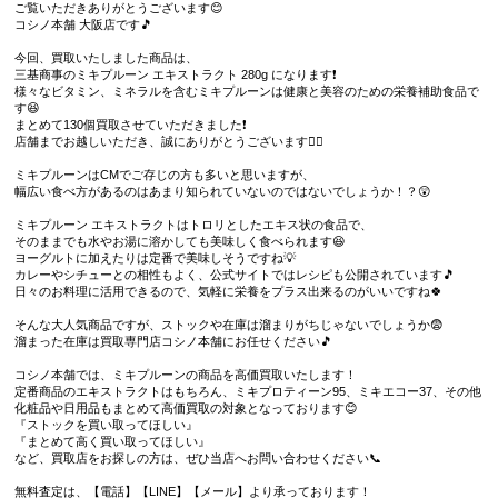
ご覧いただきありがとうございます😊
コシノ本舗 大阪店です🎵
今回、買取いたしました商品は、
三基商事のミキプルーン エキストラクト 280g になります❗️
様々なビタミン、ミネラルを含むミキプルーンは健康と美容のための栄養補助食品で
す😆
まとめて130個買取させていただきました❗️
店舗までお越しいただき、誠にありがとうございます🙇‍♀️
ミキプルーンはCMでご存じの方も多いと思いますが、
幅広い食べ方があるのはあまり知られていないのではないでしょうか！？😲
ミキプルーン エキストラクトはトロリとしたエキス状の食品で、
そのままでも水やお湯に溶かしても美味しく食べられます😆
ヨーグルトに加えたりは定番で美味しそうですね💡
カレーやシチューとの相性もよく、公式サイトではレシピも公開されています🎵
日々のお料理に活用できるので、気軽に栄養をプラス出来るのがいいですね🍀
そんな大人気商品ですが、ストックや在庫は溜まりがちじゃないでしょうか😨
溜まった在庫は買取専門店コシノ本舗にお任せください🎵
コシノ本舗では、ミキプルーンの商品を高価買取いたします！
定番商品のエキストラクトはもちろん、ミキプロティーン95、ミキエコー37、その他
化粧品や日用品もまとめて高価買取の対象となっております😊
『ストックを買い取ってほしい』
『まとめて高く買い取ってほしい』
など、買取店をお探しの方は、ぜひ当店へお問い合わせください📞
無料査定は、【電話】【LINE】【メール】より承っております！