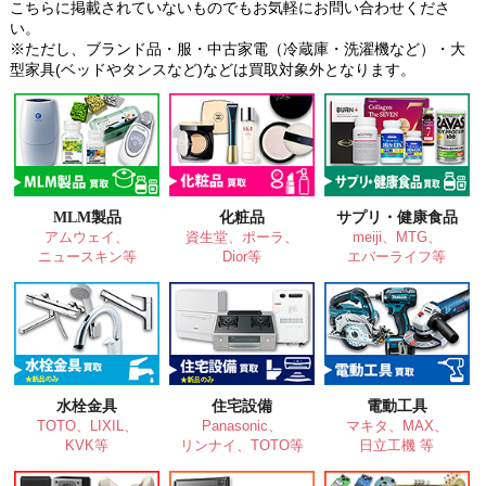
こちらに掲載されていないものでもお気軽にお問い合わせくださ
い。
※ただし、ブランド品・服・中古家電（冷蔵庫・洗濯機など）・大
型家具(ベッドやタンスなど)などは買取対象外となります。
MLM製品
化粧品
サプリ・健康食品
アムウェイ、
資生堂、ポーラ、
meiji、MTG、
ニュースキン等
Dior等
エバーライフ等
水栓金具
住宅設備
電動工具
TOTO、LIXIL、
Panasonic、
マキタ、MAX、
KVK等
リンナイ、TOTO等
日立工機 等