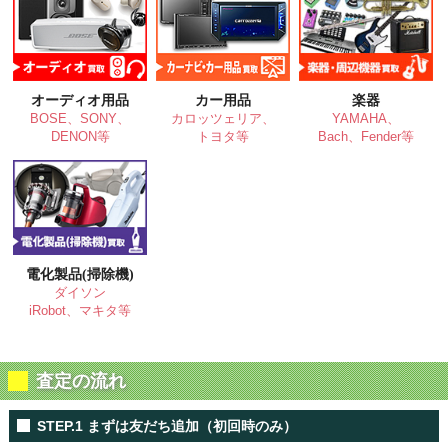
オーディオ用品
カー用品
楽器
BOSE、SONY、
カロッツェリア、
YAMAHA、
DENON等
トヨタ等
Bach、Fender等
電化製品(掃除機)
ダイソン
iRobot、マキタ等
査定の流れ
STEP.1 まずは友だち追加（初回時のみ）