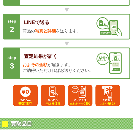
step
LINEで送る
2
商品の
写真と詳細
を送ります。
査定結果が届く
step
3
およその金額
が届きます。
ご納得いただければお送りください。
買取品目