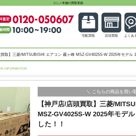
コシノ本舗の買取実績
宅配買取
店頭買取
よくあ
取】三菱/MITSUBISHI エアコン 霧ヶ峰 MSZ-GV4025S-W 2025年モ
EM INFORMATION
＼ こちらの商品を買い
【神戸店/店頭買取】三菱/MITSU
MSZ-GV4025S-W 2025年モ
した！！