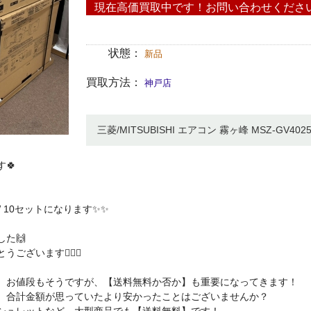
現在高価買取中です！お問い合わせくださ
状態：
新品
買取方法：
神戸店
三菱/MITSUBISHI エアコン 霧ヶ峰 MSZ-GV402
🍀
-W 10セットになります✨✨
た🙌
ざいます🙇🏻‍♀️
、お値段もそうですが、【送料無料か否か】も重要になってきます！
、合計金額が思っていたより安かったことはございませんか？