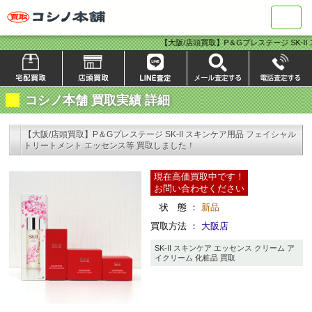
ナ
ビ
【大阪/店頭買取】P＆Gプレステージ SK-I
コシノ本舗 買取実績 詳細
【大阪/店頭買取】P＆Gプレステージ SK-II スキンケア用品 フェイシャル
トリートメント エッセンス等 買取しました！
現在高価買取中です！
お問い合わせください
状 態 ：
新品
買取方法 ：
大阪店
SK-II スキンケア エッセンス クリーム ア
イクリーム 化粧品 買取