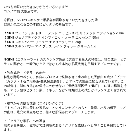
いつも御覧いただきありがとうございます^^
コシノ本舗 大阪店です。
今回は、SK-IIのスキンケア用品各種買取させていただきました😆
乾燥が気になるこの季節にピッタリの商品です。
💄SK-II フェイシャル トリートメント エッセンス 桜 リミテッド エディション230ml
💄SK-II ジェノプティクス インフィニット オーラ エッセンス 50ml
💄SK-II スキンパワー リニュー エアリークリーム 80g
💄SK-II スキンパワー アイ プラス ライン フィラー クリーム 15g
🌟SK-II（エスケーツー）のスキンケア製品に共通する最大の特徴は、独自成分「ピテ
ラ」の配合と、一時的なケアではなく根本的な肌質改善を目指すアプローチです。
・独自成分「ピテラ」の配合
特別な酵母の株から、独自のプロセスで発酵させて生み出した天然由来成分「ピテラ
（ガラクトミセス培養液-整肌保湿成分）」がすべての製品に配合されています。こ
の成分は、肌のうるおい保持に欠かせない「天然保湿因子（NMF）」に近い構造を持
ち、アミノ酸やビタミン類、ミネラルなど50種類以上の成分がバランスよく含まれて
います。
・根本からの肌質改善（エイジングケア）
「すべての女性に美しい素肌を」というコンセプトのもと、乾燥、ハリの低下、キメ
の乱れ、毛穴の目立ちなど、様々な肌悩みにアプローチします。
・「クリアな素肌」への導き
肌の表面を整え、健やかで透明感のある「クリアな素肌」へと導くことを目指してい
ます。