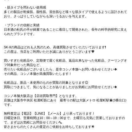
・肌タイプを問わない使用感
多くの製品が乾燥肌、脂性肌、混合肌など様々な肌タイプで使えるように設計されて
おり、さっぱりしていながらも深いうるおいを与えます。
・ブランドの信頼と実績
日本酒の杜氏の手が綺麗であることに着目して開発された、長年の科学的研究に支え
られたブランドです。
SK-IIの商品はどれも人気のため、高価買取させていただいております❗
この度は、当店をご利用いただき誠にありがとうございます💖
買いすぎた化粧品や、定期便で届く化粧品、返品出来なかった化粧品、クーリングオ
フ対象外だった商品など、
売りたい化粧品がございましたら、是非コシノ本舗へお問い合わせください🍀
その商品、コシノ本舗が高価買取いたします！
化粧品は、新品・未使用のものが買取の対象となります😊
買取につきまして、気になることがありましたがお気軽にお問合せください🍀
コシノ本舗大阪店は【店頭買取専門】となります。
店舗は大阪市中央区 松屋町筋にあり 最寄りの駅は大阪メトロ 松屋町駅🚈(3番出口)
です。
無料査定は【電話】【LINE】【メール】より承っております！
日曜定休日、営業時間は10：00～19：00まで、土曜日も元気に営業しておりますの
で、まずはお気軽にお問合せください📞
皆さまからのたくさんの査定のご依頼をお待ちしております🌟